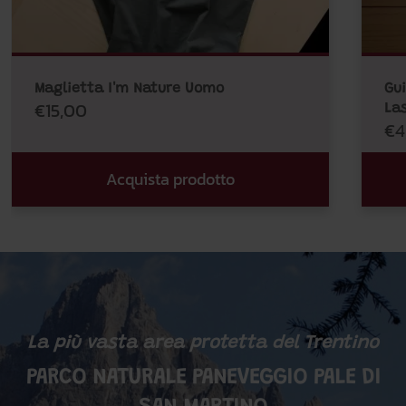
Maglietta I'm Nature Uomo
Gui
€15,00
Las
€4
Acquista prodotto
La più vasta area protetta del Trentino
PARCO NATURALE PANEVEGGIO PALE DI