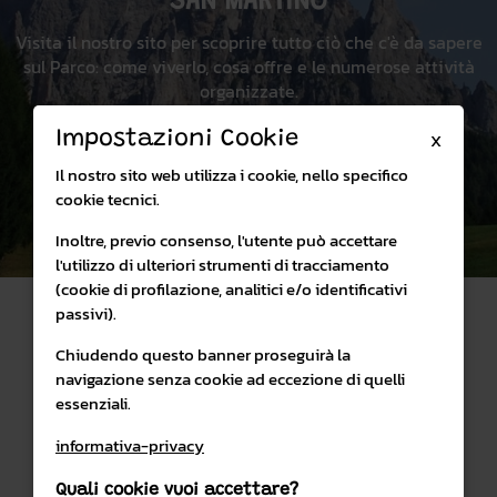
SAN MARTINO
Visita il nostro sito per scoprire tutto ciò che c'è da sapere
sul Parco: come viverlo, cosa offre e le numerose attività
organizzate.
Impostazioni Cookie
X
Visita il sito
Il nostro sito web utilizza i cookie, nello specifico
cookie tecnici.
Inoltre, previo consenso, l'utente può accettare
l'utilizzo di ulteriori strumenti di tracciamento
(cookie di profilazione, analitici e/o identificativi
passivi).
Chiudendo questo banner proseguirà la
navigazione senza cookie ad eccezione di quelli
essenziali.
SHOP ONLINE
PARCO NATURALE PANEVEGGIO PALE DI SAN MARTINO
informativa-privacy
Quali cookie vuoi accettare?
PRIVACY & COOKIES POLICY
CONDIZIONI DI VENDITA