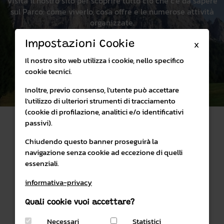
Visita il nostro sito per scoprire tutto ciò che c'è da sapere
sul Parco: come viverlo, cosa offre e le numerose attività
organizzate.
Impostazioni Cookie
X
Visita il sito
Il nostro sito web utilizza i cookie, nello specifico
cookie tecnici.
Inoltre, previo consenso, l'utente può accettare
l'utilizzo di ulteriori strumenti di tracciamento
(cookie di profilazione, analitici e/o identificativi
passivi).
Chiudendo questo banner proseguirà la
navigazione senza cookie ad eccezione di quelli
essenziali.
SHOP ONLINE
PARCO NATURALE PANEVEGGIO PALE DI SAN MARTINO
informativa-privacy
Quali cookie vuoi accettare?
PRIVACY & COOKIES POLICY
CONDIZIONI DI VENDITA
Necessari
Statistici