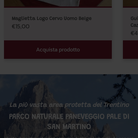
Maglietta Logo Cervo Uomo Beige
Gu
€15,00
Ca
€4
Acquista prodotto
La più vasta area protetta del Trentino
PARCO NATURALE PANEVEGGIO PALE DI
SAN MARTINO