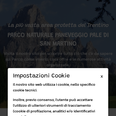
La più vasta area protetta del Trentino
PARCO NATURALE PANEVEGGIO PALE DI
SAN MARTINO
Visita il nostro sito per scoprire tutto ciò che c'è da sapere
sul Parco: come viverlo, cosa offre e le numerose attività
organizzate.
Impostazioni Cookie
X
Visita il sito
Il nostro sito web utilizza i cookie, nello specifico
cookie tecnici.
Inoltre, previo consenso, l'utente può accettare
l'utilizzo di ulteriori strumenti di tracciamento
(cookie di profilazione, analitici e/o identificativi