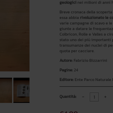
geologici
nei milioni di anni 
Breve cronaca della scoperta 
essa abbia
rivoluzionato le c
varie campagne di scavo e le 
giunte a datare le frequentazi
Colbricon, Rolle e Valles a ci
stato uno dei più importanti
transumanze dei nuclei di per
quota per cacciare.
Autore:
Fabrizio Bizzarrini
Pagine:
24
Editore:
Ente Parco Naturale 
-
+
Quantità: