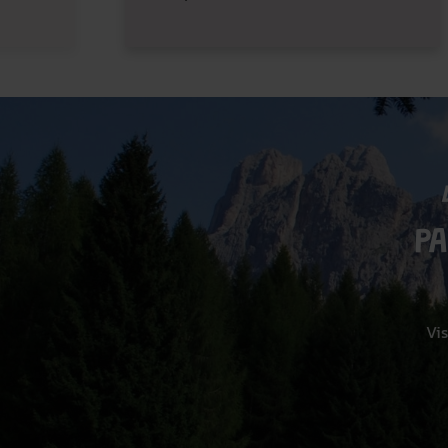
P
Vis