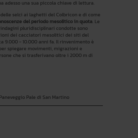
ha adesso una sua piccola chiave di lettura.
delle selci ai laghetti del Colbricon e di come
onoscenze del periodo mesolitico in quota
. Le
indagini pluridisciplinari condotte sono
oni dei cacciatori mesolitici dei siti del
rca 9.000 - 10.000 anni fa. Il rinvenimento è
 per spiegare movimenti, migrazioni e
sone che si trasferivano oltre i 2000 m di
Paneveggio Pale di San Martino