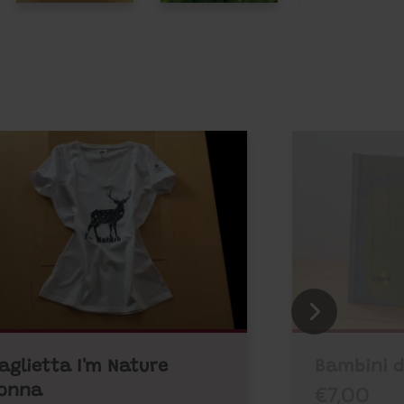
aglietta I'm Nature
Bambini 
€7,00
onna