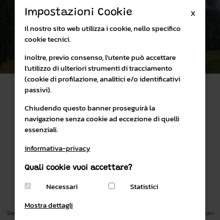
Impostazioni Cookie
X
Visita il sito
Il nostro sito web utilizza i cookie, nello specifico
cookie tecnici.
Inoltre, previo consenso, l'utente può accettare
l'utilizzo di ulteriori strumenti di tracciamento
(cookie di profilazione, analitici e/o identificativi
passivi).
Chiudendo questo banner proseguirà la
navigazione senza cookie ad eccezione di quelli
essenziali.
SHOP ONLINE
PARCO NATURALE PANEVEGGIO PALE DI SAN MARTINO
informativa-privacy
Quali cookie vuoi accettare?
PRIVACY & COOKIES POLICY
CONDIZIONI DI VENDITA
Necessari
Statistici
email:
visitatori@parcopan.org
PEC
parcopan@legalmail.it
Mostra dettagli
Sede Amministrativa Villa Welsperg, località Castelpietra, 2 38054 Primiero San