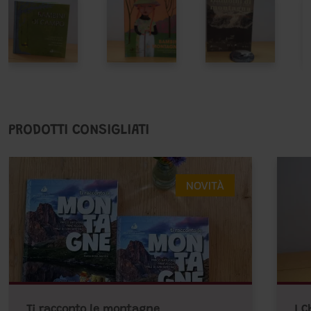
PRODOTTI CONSIGLIATI
NOVITÀ
Ti racconto le montagne
I C