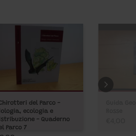
 Chirotteri del Parco -
Guida Geo
iologia, ecologia e
Rosse
€4,00
istribuzione - Quaderno
el Parco 7