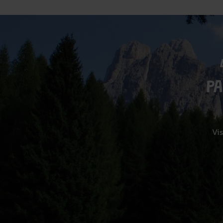
P
Vis