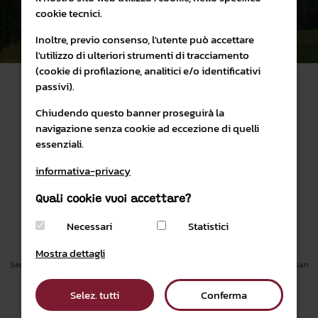
cookie tecnici.
Inoltre, previo consenso, l'utente può accettare
l'utilizzo di ulteriori strumenti di tracciamento
(cookie di profilazione, analitici e/o identificativi
passivi).
Chiudendo questo banner proseguirà la
navigazione senza cookie ad eccezione di quelli
essenziali.
SHOP ONLINE
PARCO NATURALE PANEVEGGIO PALE DI SAN MARTINO
informativa-privacy
Quali cookie vuoi accettare?
PRIVACY & COOKIES POLICY
CONDIZIONI DI VENDITA
Necessari
Statistici
email:
visitatori@parcopan.org
PEC
parcopan@legalmail.it
Mostra dettagli
Sede Amministrativa Villa Welsperg, località Castelpietra, 2 38054 Primiero San
Martino di Castrozza (TN)
Tel.
0439 026289
Selez. tutti
Conferma
P.IVA 01379620220 |
CREDITI