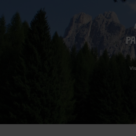
P
Vis