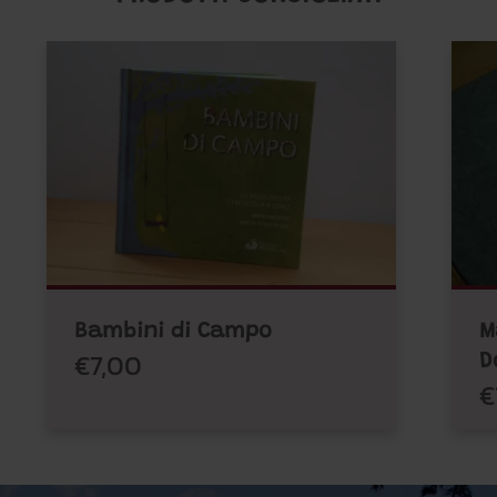
Bambini di Campo
M
€7,00
D
€