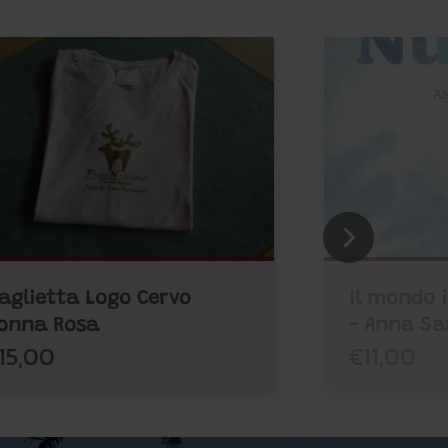
aglietta Logo Cervo
Il mondo 
onna Rosa
- Anna Sa
15,00
€11,00