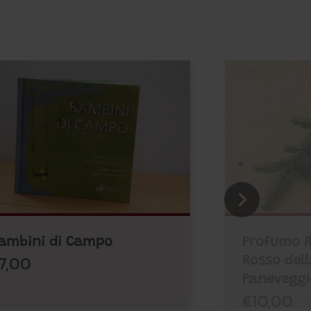
ambini di Campo
Profumo A
7,00
Rosso dell
Paneveggi
€10,00