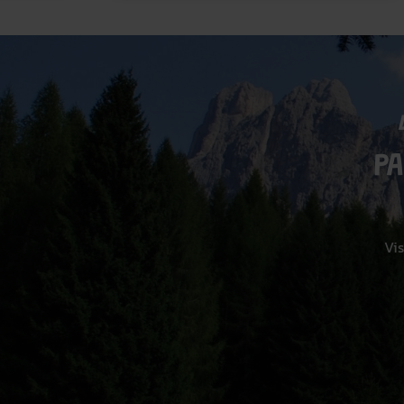
P
Vis