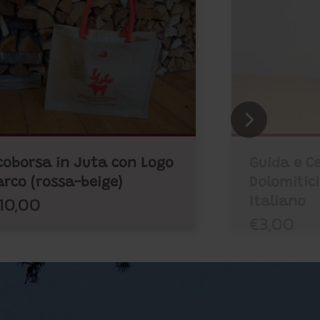
coborsa in Juta con Logo
Guida e Ca
arco (rossa-beige)
Dolomitici
10,00
Italiano
€3,00