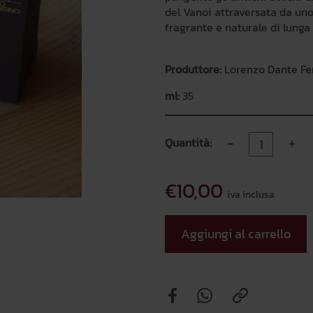
del Vanoi attraversata da un
fragrante e naturale di lunga 
Produttore:
Lorenzo Dante Fe
ml:
35
-
+
Quantità:
€10,00
iva inclusa
Aggiungi al carrello