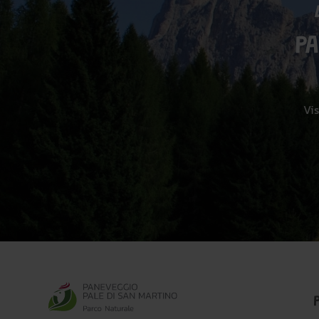
P
Vis