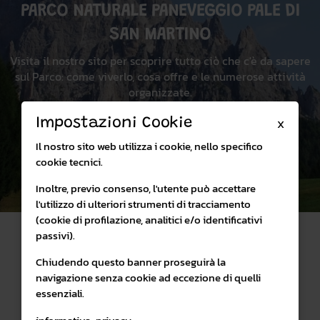
PARCO NATURALE PANEVEGGIO PALE DI
SAN MARTINO
Visita il nostro sito per scoprire tutto ciò che c'è da sapere
sul Parco: come viverlo, cosa offre e le numerose attività
organizzate.
Impostazioni Cookie
X
Visita il sito
Il nostro sito web utilizza i cookie, nello specifico
cookie tecnici.
Inoltre, previo consenso, l'utente può accettare
l'utilizzo di ulteriori strumenti di tracciamento
(cookie di profilazione, analitici e/o identificativi
passivi).
Chiudendo questo banner proseguirà la
navigazione senza cookie ad eccezione di quelli
essenziali.
SHOP ONLINE
PARCO NATURALE PANEVEGGIO PALE DI SAN MARTINO