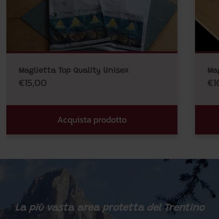
Maglietta Top Quality Unisex
Ma
€15,00
€1
Acquista prodotto
La più vasta area protetta del Trentino