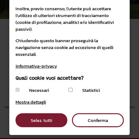
Inoltre, previo consenso, l'utente può accettare
l'utilizzo di ulteriori strumenti di tracciamento
(cookie di profilazione, analitici e/o identificativi
passivi).
Chiudendo questo banner proseguirà la
navigazione senza cookie ad eccezione di quelli
essenziali.
SHOP ONLINE
PARCO NATURALE PANEVEGGIO PALE DI SAN MARTINO
informativa-privacy
Quali cookie vuoi accettare?
PRIVACY & COOKIES POLICY
CONDIZIONI DI VENDITA
Necessari
Statistici
email:
visitatori@parcopan.org
PEC
parcopan@legalmail.it
Mostra dettagli
Sede Amministrativa Villa Welsperg, località Castelpietra, 2 38054 Primiero San
Martino di Castrozza (TN)
Tel.
0439 026289
Selez. tutti
Conferma
P.IVA 01379620220 |
CREDITI