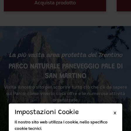
Acquista prodotto
La più vasta area protetta del Trentino
PARCO NATURALE PANEVEGGIO PALE DI
SAN MARTINO
Visita il nostro sito per scoprire tutto ciò che c'è da sapere
sul Parco: come viverlo, cosa offre e le numerose attività
organizzate.
Impostazioni Cookie
X
Visita il sito
Il nostro sito web utilizza i cookie, nello specifico
cookie tecnici.