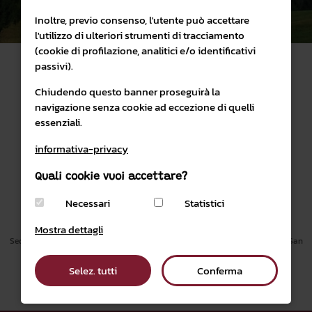
Inoltre, previo consenso, l'utente può accettare
l'utilizzo di ulteriori strumenti di tracciamento
(cookie di profilazione, analitici e/o identificativi
passivi).
Chiudendo questo banner proseguirà la
navigazione senza cookie ad eccezione di quelli
essenziali.
SHOP ONLINE
PARCO NATURALE PANEVEGGIO PALE DI SAN MARTINO
informativa-privacy
Quali cookie vuoi accettare?
PRIVACY & COOKIES POLICY
CONDIZIONI DI VENDITA
Necessari
Statistici
email:
visitatori@parcopan.org
PEC
parcopan@legalmail.it
Mostra dettagli
Sede Amministrativa Villa Welsperg, località Castelpietra, 2 38054 Primiero San
Martino di Castrozza (TN)
Tel.
0439 026289
Selez. tutti
Conferma
P.IVA 01379620220 |
CREDITI