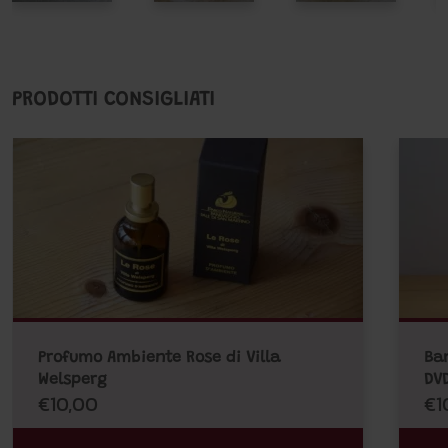
PRODOTTI CONSIGLIATI
Profumo Ambiente Rose di Villa
Ba
Welsperg
DV
€10,00
€1